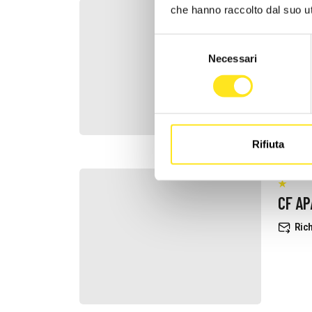
che hanno raccolto dal suo uti
NS
Selezione
Rich
Necessari
del
consenso
Rifiuta
CF A
Rich