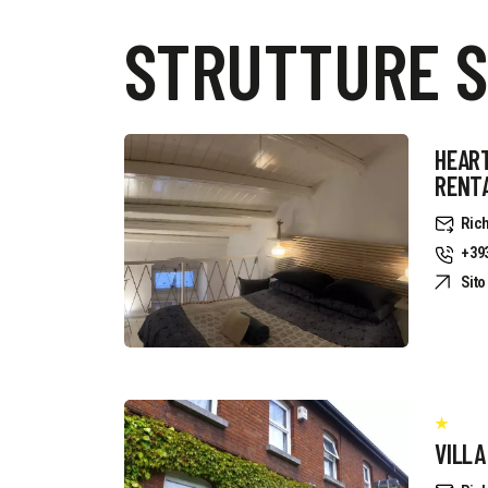
STRUTTURE S
HEART
RENT
Rich
+39
Sit
VILLA