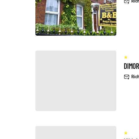
Rich
DIMO
Rich