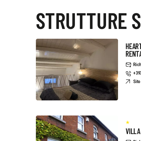
STRUTTURE S
HEART
RENT
Rich
+39
Sit
VILLA