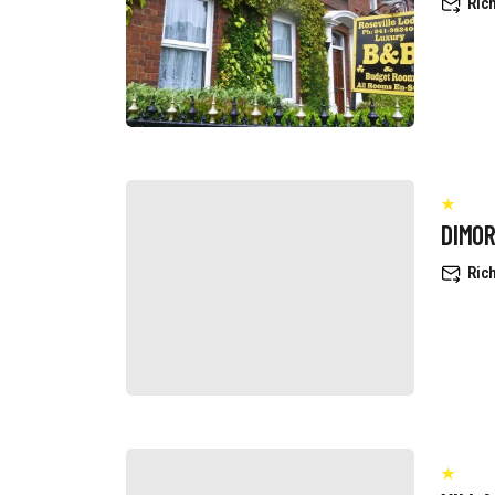
Rich
DIMO
Rich