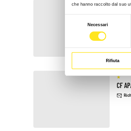
che hanno raccolto dal suo uti
NS
Selezione
Rich
Necessari
del
consenso
Rifiuta
CF A
Rich