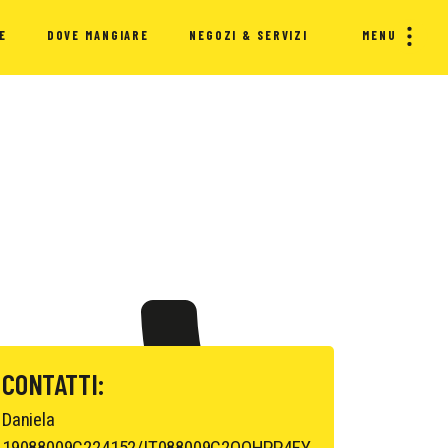
E
DOVE MANGIARE
NEGOZI & SERVIZI
MENU
CONTATTI:
Daniela
19088009C224152/IT088009C2QQHPP4FY