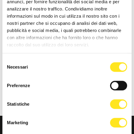
annunci, per fornire funzionalità dei social media e per
analizzare il nostro traffico. Condividiamo inoltre
Iscriviti alla nostra newsletter e ricevi per primo
informazioni sul modo in cui utilizza il nostro sito con i
tutte le novità di Ragusa:
nostri partner che si occupano di analisi dei dati web,
pubblicità e social media, i quali potrebbero combinarle
Eventi, proposte vacanza e i migliori consigli per
con altre informazioni che ha fornito loro o che hanno
scoprire la Sicilia più genuina.
raccolto dal suo utilizzo dei loro servizi.
Un solo click per avvicinarsi a noi!
Selezione
ISCRIZIONE NEWSLETTER
Necessari
del
consenso
Preferenze
Statistiche
Marketing