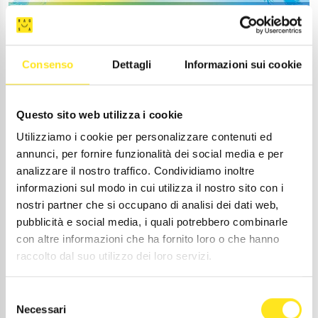
Consenso
Dettagli
Informazioni sui cookie
Questo sito web utilizza i cookie
Utilizziamo i cookie per personalizzare contenuti ed
annunci, per fornire funzionalità dei social media e per
analizzare il nostro traffico. Condividiamo inoltre
informazioni sul modo in cui utilizza il nostro sito con i
nostri partner che si occupano di analisi dei dati web,
Evento Top
pubblicità e social media, i quali potrebbero combinarle
con altre informazioni che ha fornito loro o che hanno
18-19 AGOSTO 2026
raccolto dal suo utilizzo dei loro servizi.
VERTICAL TOUR
MARINA DI RAGUSA ,
Selezione
Necessari
del