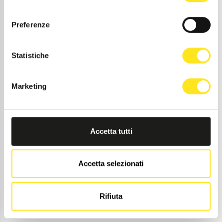
consenso
10
Preferenze
Statistiche
Marketing
Accetta tutti
Accetta selezionati
19 AGOSTO 2026 / 21:00
Rifiuta
SOGNO D'ESTATE - DONNAFUGATA MUSIC
FESTIVAL OBS