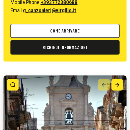
Mobile Phone
+393772380688
Email
g_canzonieri@virgilio.it
COME ARRIVARE
RICHIEDI INFORMAZIONI