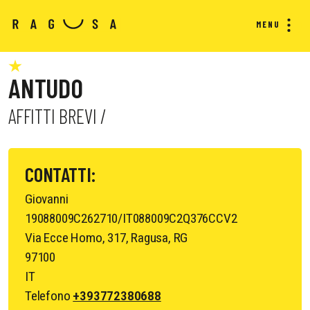
MENU
ANTUDO
AFFITTI BREVI /
CONTATTI:
Giovanni
19088009C262710/IT088009C2Q376CCV2
Via Ecce Homo, 317, Ragusa, RG
97100
IT
Telefono
+393772380688