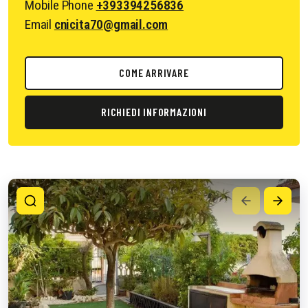
Mobile Phone
+393394256836
Email
cnicita70@gmail.com
COME ARRIVARE
RICHIEDI INFORMAZIONI