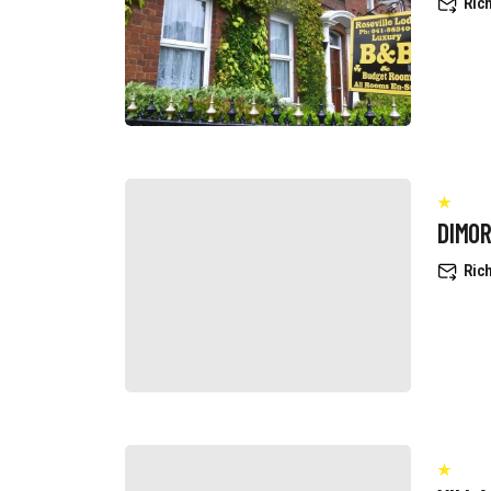
Rich
DIMO
Rich