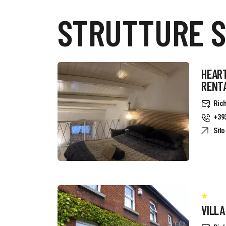
STRUTTURE S
HEART
RENT
Rich
+39
Sit
VILLA