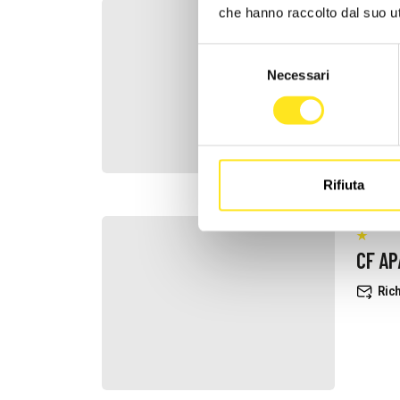
che hanno raccolto dal suo uti
NS
Selezione
Rich
Necessari
del
consenso
Rifiuta
CF A
Rich