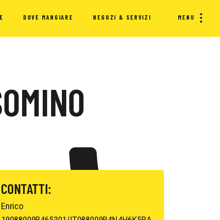
E
DOVE MANGIARE
NEGOZI & SERVIZI
MENU
SOMINO
CONTATTI:
Enrico
19088009B465301/IT088009B4N4H6K5RA