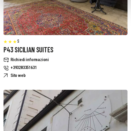
S
P43 SICILIAN SUITES
Richiedi informazioni
+393283351631
Sito web