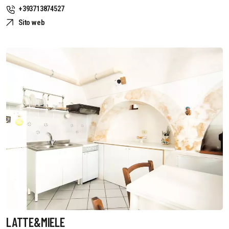
+393713874527
Sito web
LATTE&MIELE