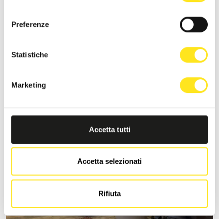
consenso
Preferenze
S
MORONERO IBLA SICILY
Statistiche
Richiedi informazioni
Marketing
+393333094801
Sito web
Accetta tutti
Accetta selezionati
Rifiuta