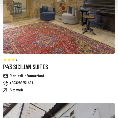
S
P43 SICILIAN SUITES
Richiedi informazioni
+393283351631
Sito web