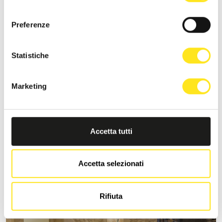
consenso
Preferenze
Statistiche
S
Marketing
MORONERO IBLA SICILY
Richiedi informazioni
+393333094801
Accetta tutti
Sito web
Accetta selezionati
Rifiuta