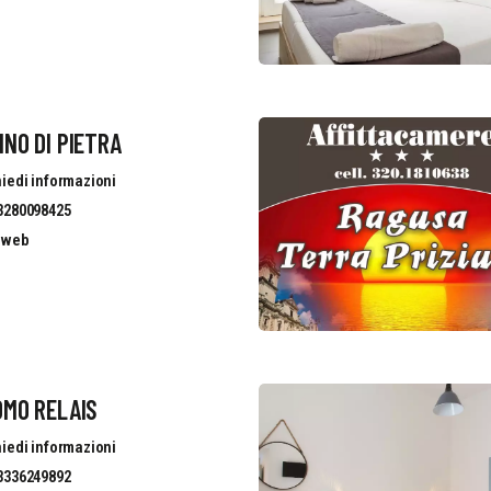
INO DI PIETRA
iedi informazioni
3280098425
o web
OMO RELAIS
iedi informazioni
3336249892