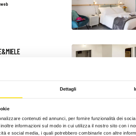
o web
E&MIELE
iedi informazioni
3479909257
Dettagli
ookie
nalizzare contenuti ed annunci, per fornire funzionalità dei socia
S
inoltre informazioni sul modo in cui utilizza il nostro sito con i 
ZO DEGLI ANTOCI –
icità e social media, i quali potrebbero combinarle con altre inform