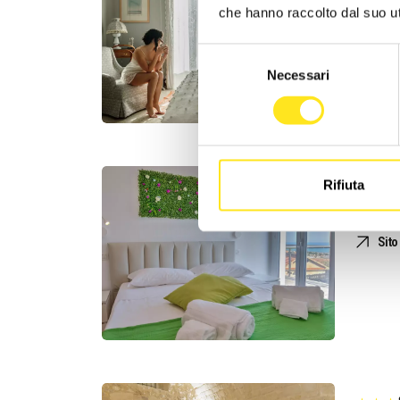
MAIS
che hanno raccolto dal suo uti
Rich
Selezione
+39
Necessari
del
Sit
consenso
VILLA
Rifiuta
+39
Sit