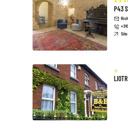
P43 S
Rich
+39
Sit
LIOT