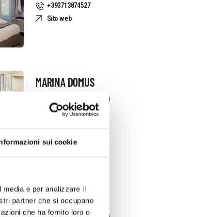
+393713874527
Sito web
MARINA DOMUS
Richiedi informazioni
+393337073100
Sito web
Informazioni sui cookie
l media e per analizzare il
PIETRA NERA
nostri partner che si occupano
azioni che ha fornito loro o
Richiedi informazioni