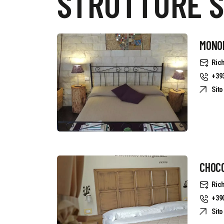
STRUTTURE S
MONOL
Rich
+39
Sit
CHOC
Rich
+39
Sit