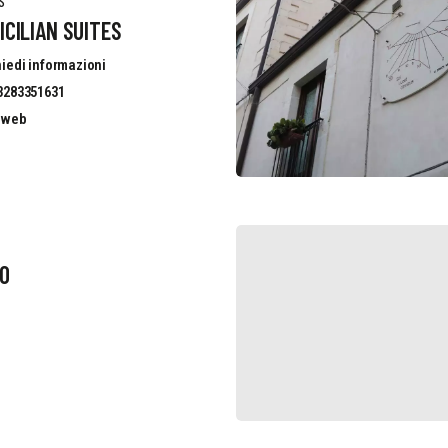
S
ICILIAN SUITES
iedi informazioni
3283351631
o web
RO