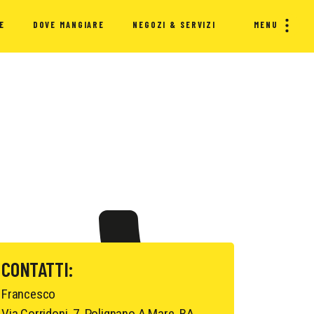
E
DOVE MANGIARE
NEGOZI & SERVIZI
MENU
CONTATTI:
Francesco
Via Corridoni, 7, Polignano A Mare, BA,