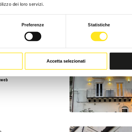
ON DE CHARME
lizzo dei loro servizi.
iedi informazioni
09321847163
Preferenze
Statistiche
o web
 VANI
Accetta selezionati
3335085250
o web