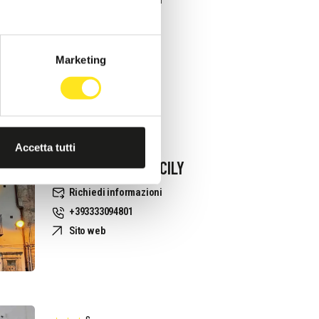
3479909257
Marketing
S
Accetta tutti
MORONERO IBLA SICILY
Richiedi informazioni
+393333094801
Sito web