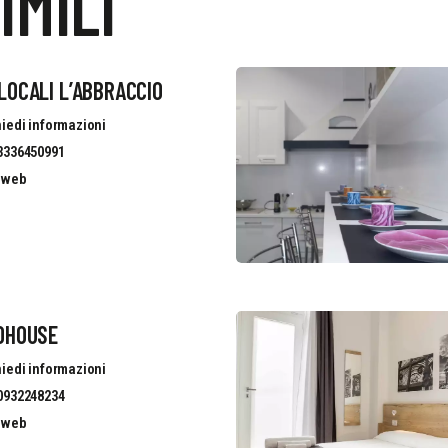
IMILI
OCALI L’ABBRACCIO
iedi informazioni
3336450991
o web
OHOUSE
iedi informazioni
0932248234
o web