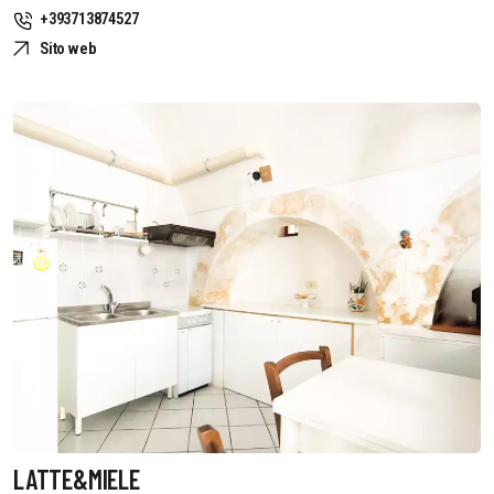
+393713874527
Sito web
LATTE&MIELE