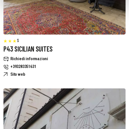
S
P43 SICILIAN SUITES
Richiedi informazioni
+393283351631
Sito web