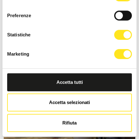
consenso
Preferenze
S
MORONERO IBLA SICILY
Statistiche
Richiedi informazioni
Marketing
+393333094801
Sito web
Accetta tutti
Accetta selezionati
Rifiuta