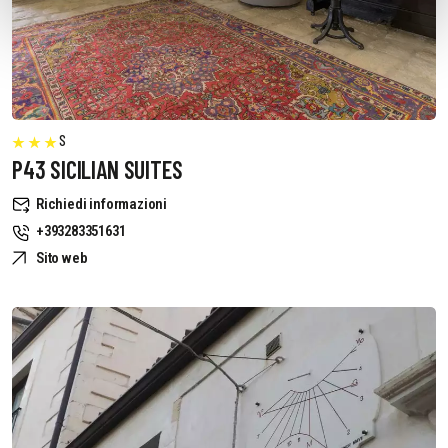
S
P43 SICILIAN SUITES
Richiedi informazioni
+393283351631
Sito web