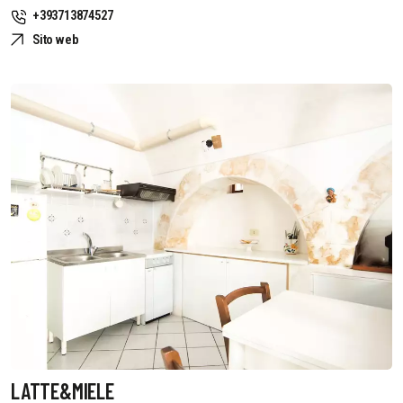
+393713874527
Sito web
LATTE&MIELE