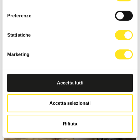
consenso
Preferenze
S
MORONERO IBLA SICILY
Statistiche
Richiedi informazioni
Marketing
+393333094801
Sito web
Accetta tutti
Accetta selezionati
Rifiuta