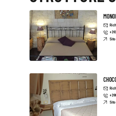
MONOL
Rich
+39
Sit
CHOC
Rich
+39
Sit