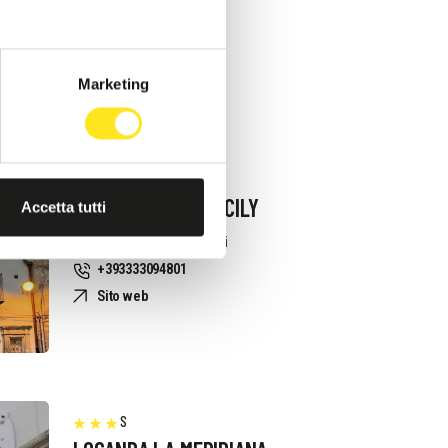
Marketing
S
MORONERO IBLA SICILY
Accetta tutti
Richiedi informazioni
+393333094801
Sito web
S