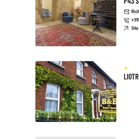
P43 S
Rich
+39
Sit
LIOT