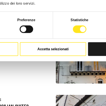
lizzo dei loro servizi.
iedi informazioni
09321847163
o web
Preferenze
Statistiche
 VANI
Accetta selezionati
3335085250
o web
S