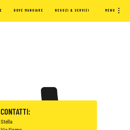
E
DOVE MANGIARE
NEGOZI & SERVIZI
MENU
CONTATTI:
Stella
Via Sirene