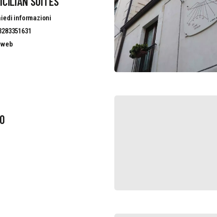
ICILIAN SUITES
iedi informazioni
3283351631
o web
RO