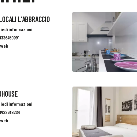
OCALI L’ABBRACCIO
iedi informazioni
3336450991
o web
OHOUSE
iedi informazioni
0932248234
o web