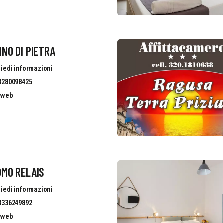
INO DI PIETRA
iedi informazioni
3280098425
o web
OMO RELAIS
iedi informazioni
3336249892
o web