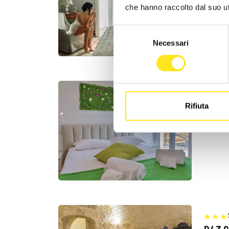
che hanno raccolto dal suo uti
Rich
+39
Selezione
Sit
Necessari
del
consenso
VILLA
Rifiuta
+39
Sit