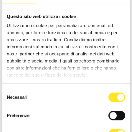
Questo sito web utilizza i cookie
Utilizziamo i cookie per personalizzare contenuti ed
annunci, per fornire funzionalità dei social media e per
TRATTAMENTI
analizzare il nostro traffico. Condividiamo inoltre
SCEGLI QUELLO CHE FA PER TE
informazioni sul modo in cui utilizza il nostro sito con i
nostri partner che si occupano di analisi dei dati web,
CONGRESSO
pubblicità e social media, i quali potrebbero combinarle
con altre informazioni che ha fornito loro o che hanno
SERVIZI E DOTAZIONI
raccolto dal suo utilizzo dei loro servizi.
BAMBINI
Selezione
SERVIZI PER I PIÙ PICCOLI
Necessari
del
consenso
WELLNESS
Preferenze
DEDICATI DEL TEMPO