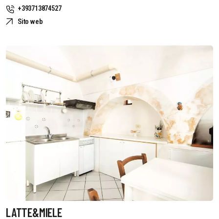
+393713874527
Sito web
LATTE&MIELE