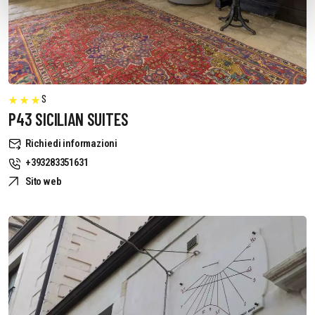
S
P43 SICILIAN SUITES
Richiedi informazioni
+393283351631
Sito web