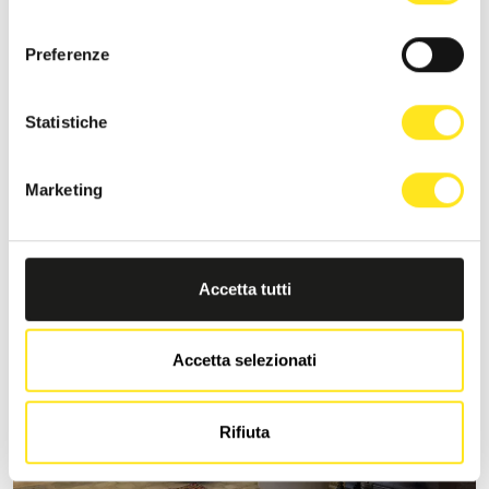
consenso
Preferenze
S
MORONERO IBLA SICILY
Statistiche
Richiedi informazioni
Marketing
+393333094801
Sito web
Accetta tutti
Accetta selezionati
Rifiuta