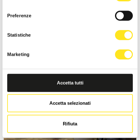
consenso
Preferenze
S
MORONERO IBLA SICILY
Statistiche
Richiedi informazioni
Marketing
+393333094801
Sito web
Accetta tutti
Accetta selezionati
Rifiuta