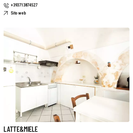
+393713874527
Sito web
LATTE&MIELE