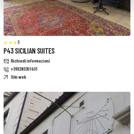
S
P43 SICILIAN SUITES
Richiedi informazioni
+393283351631
Sito web