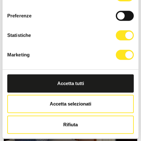
consenso
Preferenze
S
PALAZZO DEGLI ANTOCI – MAISON DE CHARME
Statistiche
Richiedi informazioni
+3909321847163
Marketing
Sito web
Accetta tutti
Accetta selezionati
Rifiuta