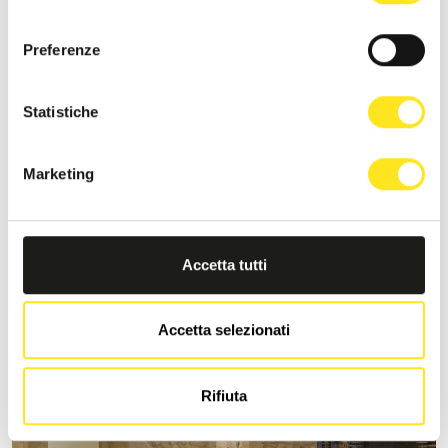
consenso
Preferenze
Statistiche
S
Marketing
MORONERO IBLA SICILY
Richiedi informazioni
+393333094801
Accetta tutti
Sito web
Accetta selezionati
Rifiuta