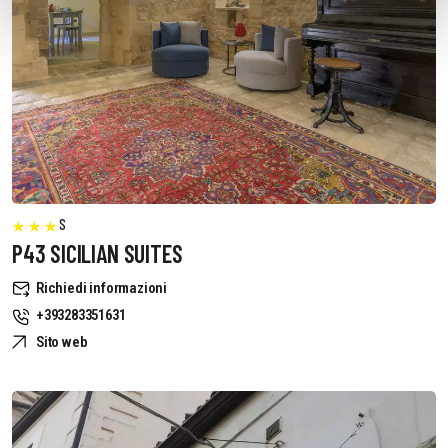
S
P43 SICILIAN SUITES
Richiedi informazioni
+393283351631
Sito web