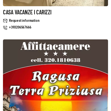
CASA VACANZE I CARIZZI
Request information
+393206567666