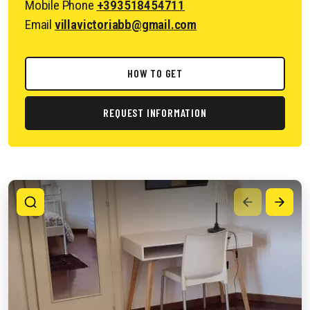
Mobile Phone
+393518454711
Email
villavictoriabb@gmail.com
HOW TO GET
REQUEST INFORMATION