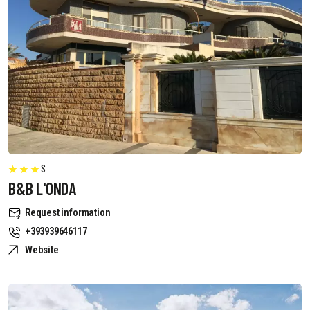
S
B&B L'ONDA
Request information
+393939646117
Website