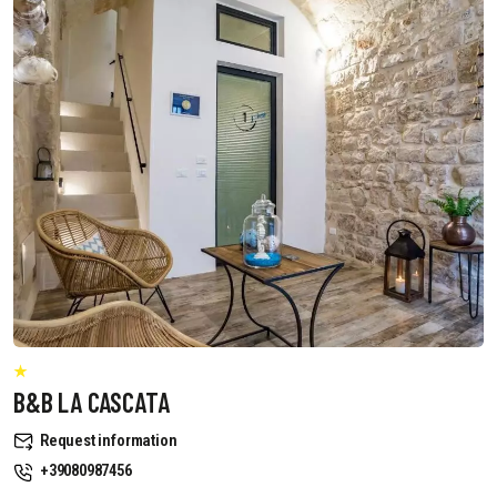
B&B LA CASCATA
Request information
+39080987456