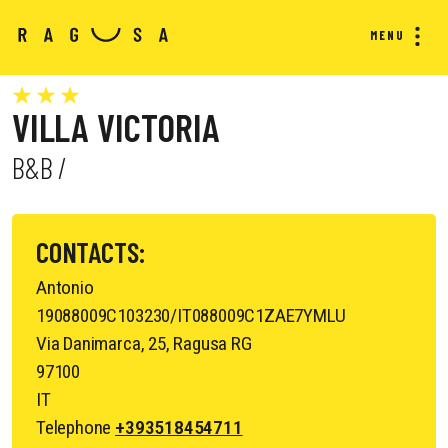
MENU
VILLA VICTORIA
B&B /
CONTACTS:
Antonio
19088009C103230/IT088009C1ZAE7YMLU
Via Danimarca, 25, Ragusa RG
97100
IT
Telephone
+393518454711