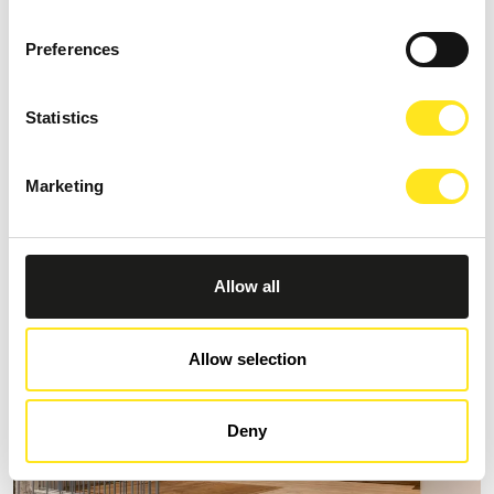
Preferences
Statistics
B&B INNESTI
Request information
Marketing
+393313971969
Website
Allow all
Allow selection
Deny