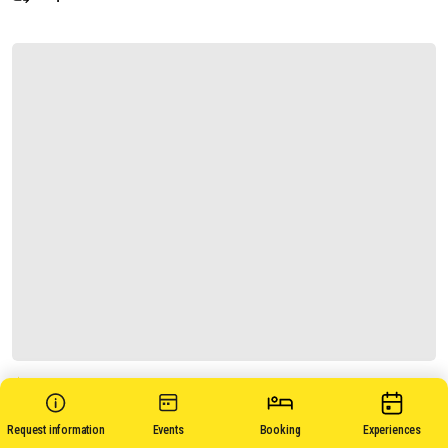
MASSERIA SAN MARTINO
Request information
Events
Booking
Experiences
Request information