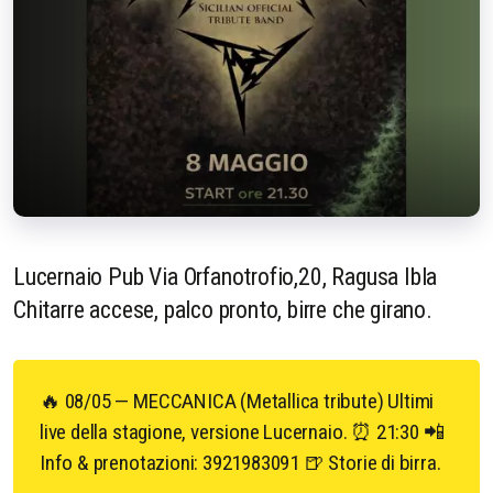
Lucernaio Pub Via Orfanotrofio,20, Ragusa Ibla
Chitarre accese, palco pronto, birre che girano.
🔥 08/05 — MECCANICA (Metallica tribute) Ultimi
live della stagione, versione Lucernaio. ⏰ 21:30 📲
Info & prenotazioni: 3921983091 🍺 Storie di birra.