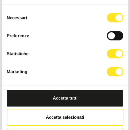
Selezione
Necessari
del
consenso
Preferenze
4 - 9 AGOSTO 2026
DONNAFUGATA FILM FESTIVAL - XVIII EDIZIONE
Statistiche
DONNAFUGATA
Il cinema torna a vivere sotto le stelle.
Marketing
Accetta tutti
Accetta selezionati