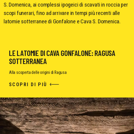
S. Domenica, ai complessi ipogeici di scavati in roccia per
scopi funerari, fino ad arrivare in tempi più recenti alle
latomie sotterranee di Gonfalone e Cava S. Domenica.
LE LATOMIE DI CAVA GONFALONE: RAGUSA
SOTTERRANEA
Alla scoperta delle origini di Ragusa
SCOPRI DI PIÙ