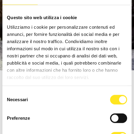
Questo sito web utilizza i cookie
Utilizziamo i cookie per personalizzare contenuti ed
annunci, per fornire funzionalità dei social media e per
analizzare il nostro traffico. Condividiamo inoltre
informazioni sul modo in cui utilizza il nostro sito con i
nostri partner che si occupano di analisi dei dati web,
pubblicità e social media, i quali potrebbero combinarle
con altre informazioni che ha fornito loro o che hanno
raccolto dal suo utilizzo dei loro servizi.
Selezione
ESPLORA IL SOTTOSUOLO
Necessari
del
consenso
Una passeggiata nella Ragusa in negativo.
Preferenze