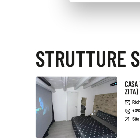
STRUTTURE S
CASA 
ZITA)
Rich
+39
Sit