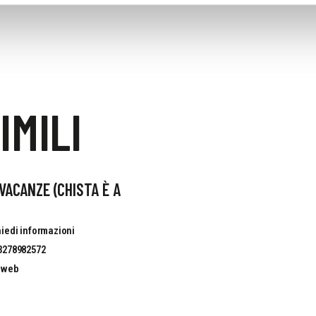
IMILI
VACANZE (CHISTA È A
iedi informazioni
3278982572
o web