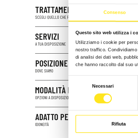
TRATTAMENTI
Consenso
SCEGLI QUELLO CHE FA PER TE
Questo sito web utilizza i c
SERVIZI
Utilizziamo i cookie per perso
A TUA DISPOSIZIONE
nostro traffico. Condividiamo 
di analisi dei dati web, pubbl
POSIZIONE
che hanno raccolto dal suo uti
DOVE SIAMO
Selezione
Necessari
del
MODALITÀ DI PAGAMENTO
consenso
OPZIONI A DISPOSIZIONE
ADATTO PER
Rifiuta
IDONEITÀ