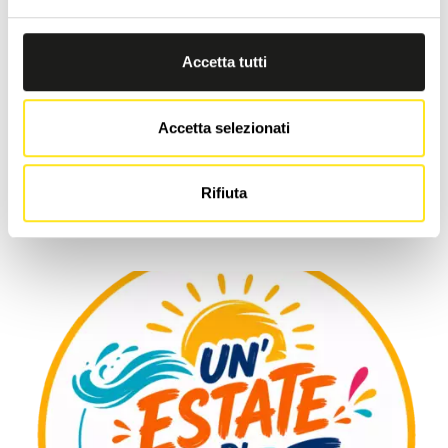
Accetta tutti
27 AGOSTO AL 28 SETTEMBRE 2026
RAGUSA FOTO FESTIVAL 2026
Accetta selezionati
RAGUSA IBLA
Ragusa Foto Festival ,rassegna siciliana di respiro internazionale
dedicata ai diversi linguaggi della fotografia contemporanea
Rifiuta