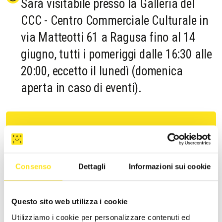
Sarà visitabile presso la Galleria del
CCC - Centro Commerciale Culturale in
via Matteotti 61 a Ragusa fino al 14
giugno, tutti i pomeriggi dalle 16:30 alle
20:00, eccetto il lunedì (domenica
aperta in caso di eventi).
Potete chiedere una visita specifica per il vostro
gruppo e/o per la vostra scuola, saremo lieti di
accompagnarvi. Le opere esposte saranno in
Consenso
Dettagli
Informazioni sui cookie
vendita, il ricavato servirà a finanziare il prossimo
progetto con i ragazzi e le ragazze di ABA
community
Questo sito web utilizza i cookie
Utilizziamo i cookie per personalizzare contenuti ed