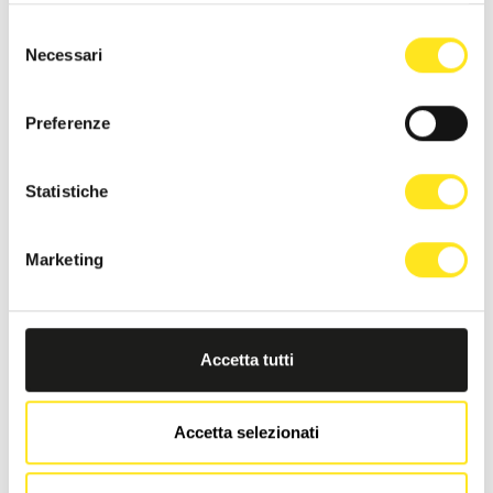
4 - 9 AGOSTO 2026
Selezione
DONNAFUGATA FILM FESTIVAL - XVIII EDIZIONE
Necessari
del
consenso
DONNAFUGATA
Il cinema torna a vivere sotto le stelle.
Preferenze
Statistiche
Marketing
Accetta tutti
Accetta selezionati