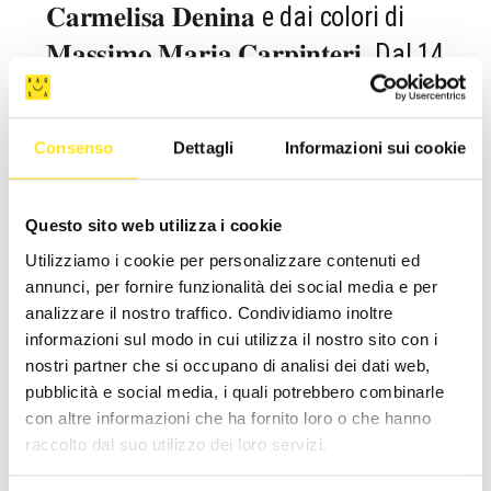
𝐂𝐚𝐫𝐦𝐞𝐥𝐢𝐬𝐚 𝐃𝐞𝐧𝐢𝐧𝐚 e dai colori di
𝐌𝐚𝐬𝐬𝐢𝐦𝐨 𝐌𝐚𝐫𝐢𝐚 𝐂𝐚𝐫𝐩𝐢𝐧𝐭𝐞𝐫𝐢. Dal 14
settembre al 30 settembre alla Galleria
del Centro commerciale Culturale di
Consenso
Dettagli
Informazioni sui cookie
Ragusa, in Via Giacomo Matteotti 61.
Questo sito web utilizza i cookie
𝐈𝐧𝐚𝐮𝐠𝐮𝐫𝐚𝐳𝐢𝐨𝐧𝐞 𝐝𝐨𝐦𝐞𝐧𝐢𝐜𝐚 𝟏𝟒 𝐬𝐞𝐭𝐭𝐞𝐦𝐛𝐫𝐞:
Utilizziamo i cookie per personalizzare contenuti ed
ore 𝟏𝟖.𝟎𝟎
, Inaugurazione della mostra;
annunci, per fornire funzionalità dei social media e per
ore 𝟏9.𝟎𝟎
, in Auditorium: "Inquadro il testo. La parola ia
analizzare il nostro traffico. Condividiamo inoltre
informazioni sul modo in cui utilizza il nostro sito con i
quadri", raccontati e interpretati da Carmelisa.
nostri partner che si occupano di analisi dei dati web,
pubblicità e social media, i quali potrebbero combinarle
con altre informazioni che ha fornito loro o che hanno
Cosa vi aspetta? Personaggi stralunati, colori
raccolto dal suo utilizzo dei loro servizi.
irreali, storie quotidiane che, grazie all’incontro con