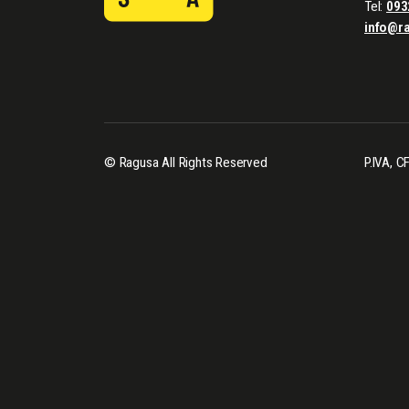
Tel:
093
info@r
© Ragusa All Rights Reserved
P.IVA, 