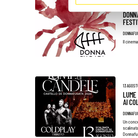
4 - 9 AG
DONN
FESTI
DONNAFU
Il cinema
13 AGOST
LUME 
AI CO
DONNAFU
Un conce
scalinata
Donnafu