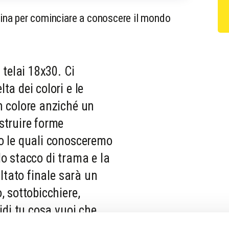
ttina per cominciare a conoscere il mondo
 telai 18x30. Ci
ta dei colori e le
n colore anziché un
struire forme
o le quali conosceremo
lo stacco di trama e la
ultato finale sarà un
, sottobicchiere,
cidi tu cosa vuoi che