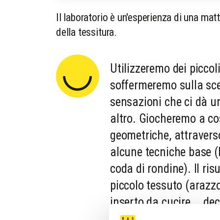
Il laboratorio è un'esperienza di una ma
della tessitura.
Utilizzeremo dei piccoli
soffermeremo sulla scel
sensazioni che ci dà u
altro. Giocheremo a co
geometriche, attravers
alcune tecniche base (
coda di rondine). Il ris
piccolo tessuto (arazzo
inserto da cucire... de
sia!).