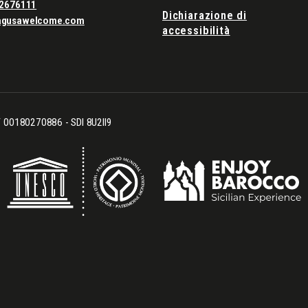
2676111
Dichiarazione di
agusawelcome.com
accessibilità
CF 00180270886 - SDI 8U2II9