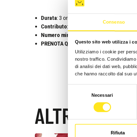
Durata
: 3 ore
Consenso
Contributo
: 25 euro
Numero minimo partecipant
i: 4 (max 10)
Questo sito web utilizza i c
PRENOTA QUI
: ☎️ 3289179556
Utilizziamo i cookie per perso
nostro traffico. Condividiamo 
di analisi dei dati web, pubbl
che hanno raccolto dal suo uti
Selezione
Necessari
del
consenso
ALTRI EVENTI
Rifiuta