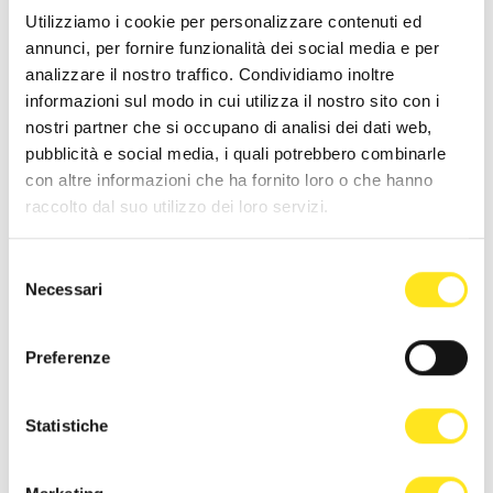
Utilizziamo i cookie per personalizzare contenuti ed
annunci, per fornire funzionalità dei social media e per
analizzare il nostro traffico. Condividiamo inoltre
informazioni sul modo in cui utilizza il nostro sito con i
nostri partner che si occupano di analisi dei dati web,
pubblicità e social media, i quali potrebbero combinarle
con altre informazioni che ha fornito loro o che hanno
11 AGOSTO 2026 / 21,00
raccolto dal suo utilizzo dei loro servizi.
IL PALCO DELLA DANZA IBLEA - 3^ EDIZIONE
MARINA DI RAGUSA
Selezione
Necessari
del
Tradizionale appuntamento con tutte le scuole di danza della città.
consenso
Preferenze
Statistiche