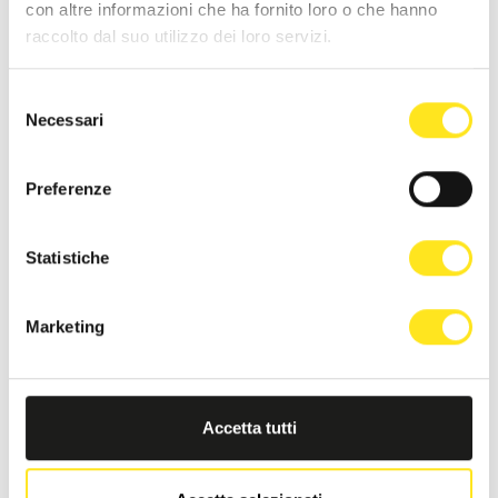
con altre informazioni che ha fornito loro o che hanno
raccolto dal suo utilizzo dei loro servizi.
Selezione
Necessari
del
consenso
4 - 9 AGOSTO 2026
Preferenze
DONNAFUGATA FILM FESTIVAL - XVIII EDIZIONE
DONNAFUGATA
Statistiche
Il cinema torna a vivere sotto le stelle.
Marketing
Accetta tutti