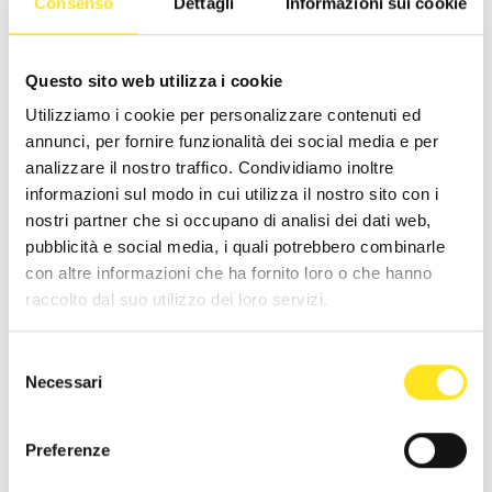
Consenso
Dettagli
Informazioni sui cookie
Questo sito web utilizza i cookie
Utilizziamo i cookie per personalizzare contenuti ed
annunci, per fornire funzionalità dei social media e per
16 - 18 AGOSTO 2026 / 21:00
analizzare il nostro traffico. Condividiamo inoltre
L'IMPORTANZA DI CHIAMARSI ERNESTO -
informazioni sul modo in cui utilizza il nostro sito con i
COMPAGNIA G.O.D.O.T.
nostri partner che si occupano di analisi dei dati web,
pubblicità e social media, i quali potrebbero combinarle
DONNAFUGATA
con altre informazioni che ha fornito loro o che hanno
Sulla scalinata del Castello di Donnafugata la Compagnia G.o.D.o.T.
raccolto dal suo utilizzo dei loro servizi.
propone Oscar Wilde, dal 16 al 18 e dal 22 al 23 agosto 2026, ore
21:00.
Selezione
Necessari
del
consenso
Preferenze