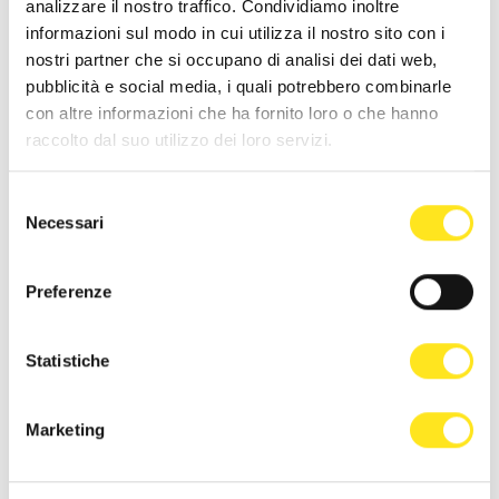
analizzare il nostro traffico. Condividiamo inoltre
artistiche di queste chiese, in un
informazioni sul modo in cui utilizza il nostro sito con i
percorso che unisce sport e cultura,
nostri partner che si occupano di analisi dei dati web,
pubblicità e social media, i quali potrebbero combinarle
offrendo un’esperienza unica tra arte,
con altre informazioni che ha fornito loro o che hanno
storia e spiritualità. Assicurati di essere
raccolto dal suo utilizzo dei loro servizi.
puntuale per il ritiro dei pettorali e di
Selezione
goderti appieno le visite, che ogni
Necessari
del
mezz’ora offriranno un’opportunità per
consenso
esplorare questi tesori architettonici.
Preferenze
Statistiche
Marketing
ALTRI EVENTI SIMILI