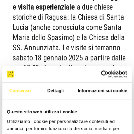
e visita esperienziale
a due chiese
storiche di Ragusa: la Chiesa di Santa
Lucia (anche conosciuta come Santa
Maria dello Spasimo) e la Chiesa della
SS. Annunziata. Le visite si terranno
sabato 18 gennaio 2025 a partire dalle
ore 17:00. Il punto di partenza sarà
presso la Chiesa di San Vincenzo
Ferreri, situata in Piazza G. B. Odierna,
Consenso
Dettagli
Informazioni sui cookie
Ragusa Ibla, che fungerà anche da
luogo per il ritiro dei pettorali. La
Questo sito web utilizza i cookie
passeggiata guiderà i partecipanti alla
Utilizziamo i cookie per personalizzare contenuti ed
scoperta delle meraviglie storiche e
annunci, per fornire funzionalità dei social media e per