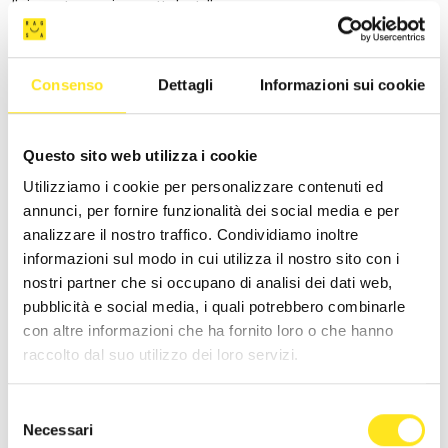
Il cinema torna a vivere sotto le stelle.
Consenso
Dettagli
Informazioni sui cookie
Questo sito web utilizza i cookie
Utilizziamo i cookie per personalizzare contenuti ed
annunci, per fornire funzionalità dei social media e per
analizzare il nostro traffico. Condividiamo inoltre
informazioni sul modo in cui utilizza il nostro sito con i
nostri partner che si occupano di analisi dei dati web,
pubblicità e social media, i quali potrebbero combinarle
con altre informazioni che ha fornito loro o che hanno
raccolto dal suo utilizzo dei loro servizi.
9 AGOSTO 2026 ORE 21:00
Selezione
FESTA DEGLI ARTISTI IN TOUR 2026 SICILIA
Necessari
del