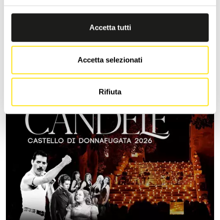
FESTA DEGLI ARTISTI IN TOUR 2026 SICILIA
Accetta tutti
MARINA DI RAGUSA
La Festa degli Artisti Gran Finale 2026
Accetta selezionati
9 agosto Piazza duca degli Abruzzi ore 21,00 Presenta Maurizio Di
Mauro
Rifiuta