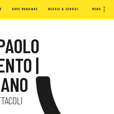
E
DOVE MANGIARE
NEGOZI & SERVIZI
MENU
 PAOLO
ENTO |
IANO
TTACOLI