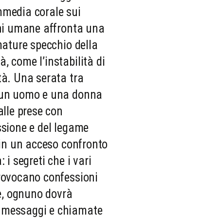
mmedia corale sui
oni umane affronta una
mature specchio della
, come l’instabilità di
tà. Una serata tra
 un uomo e una donna
alle prese con
ssione e del legame
 in un acceso confronto
 i segreti che i vari
rovocano confessioni
ne, ognuno dovrà
 messaggi e chiamate