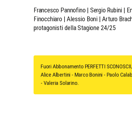
Francesco Pannofino | Sergio Rubini | En
Finocchiaro | Alessio Boni | Arturo Brache
protagonisti della Stagione 24/25
Fuori Abbonamento PERFETTI SCONOSCIUT
Alice Albertini - Marco Bonini - Paolo Cal
- Valeria Solarino.