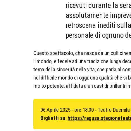
ricevuti durante la sera
assolutamente impreved
retroscena inediti sull
personale di ognuno de
Questo spettacolo, che nasce da un cult cinem
il mondo, è fedele ad una tradizione lunga dec
tema della sincerità nella vita, che parla al co
nel difficile mondo di oggi: una qualità che si 
molto potente, affidata a un cast di brillanti in
06 Aprile 2025 - ore 18:00 - Teatro Duemil
Biglietti su
:
https://ragusa.stagioneteat