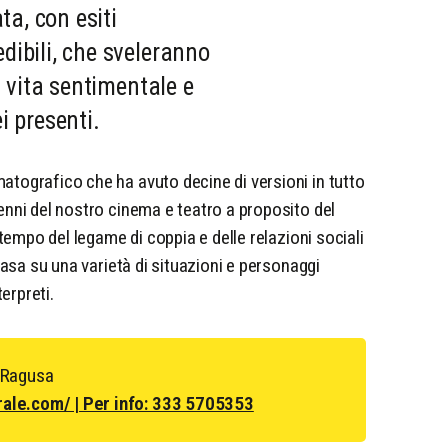
ta, con esiti
ibili, che sveleranno
a vita sentimentale e
i presenti.
atografico che ha avuto decine di versioni in tutto
enni del nostro cinema e teatro a proposito del
ntempo del legame di coppia e delle relazioni sociali
basa su una varietà di situazioni e personaggi
terpreti.
a Ragusa
rale.com/ | Per info: 333 5705353