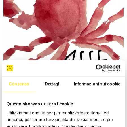
Consenso
Dettagli
Informazioni sui cookie
4 - 9 AGOSTO 2026
DONNAFUGATA FILM FESTIVAL - XVIII EDIZIONE
Questo sito web utilizza i cookie
Utilizziamo i cookie per personalizzare contenuti ed
DONNAFUGATA
annunci, per fornire funzionalità dei social media e per
Il cinema torna a vivere sotto le stelle.
analizzare il nostro traffico. Condividiamo inoltre