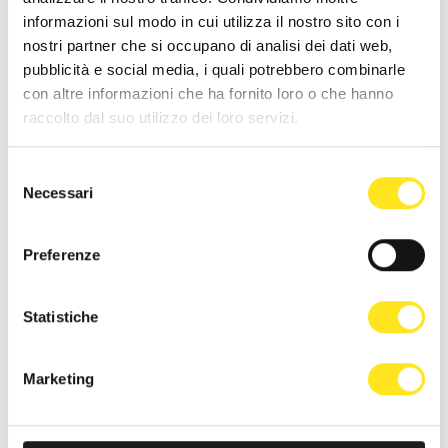
informazioni sul modo in cui utilizza il nostro sito con i
nostri partner che si occupano di analisi dei dati web,
pubblicità e social media, i quali potrebbero combinarle
con altre informazioni che ha fornito loro o che hanno
raccolto dal suo utilizzo dei loro servizi.
Selezione
Necessari
del
consenso
Preferenze
Statistiche
9 AGOSTO 2026 ORE 21:00
Marketing
FESTA DEGLI ARTISTI IN TOUR 2026 SICILIA
MARINA DI RAGUSA