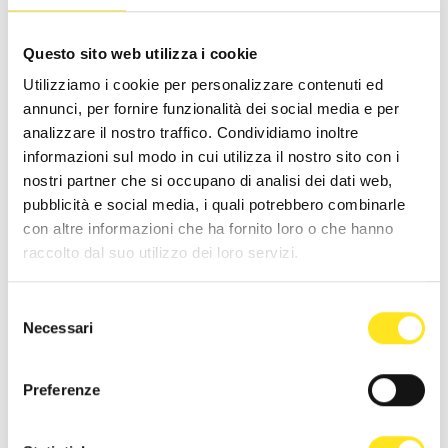
Questo sito web utilizza i cookie
Utilizziamo i cookie per personalizzare contenuti ed
annunci, per fornire funzionalità dei social media e per
analizzare il nostro traffico. Condividiamo inoltre
informazioni sul modo in cui utilizza il nostro sito con i
nostri partner che si occupano di analisi dei dati web,
9 AGOSTO 2026 ORE 21:00
pubblicità e social media, i quali potrebbero combinarle
FESTA DEGLI ARTISTI IN TOUR 2026 SICILIA
con altre informazioni che ha fornito loro o che hanno
raccolto dal suo utilizzo dei loro servizi.
MARINA DI RAGUSA
La Festa degli Artisti Gran Finale 2026
Selezione
9 agosto Piazza duca degli Abruzzi ore 21,00 Presenta Maurizio Di
Necessari
del
Mauro
consenso
Preferenze