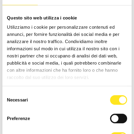
Questo sito web utilizza i cookie
Utilizziamo i cookie per personalizzare contenuti ed
annunci, per fornire funzionalità dei social media e per
analizzare il nostro traffico. Condividiamo inoltre
informazioni sul modo in cui utilizza il nostro sito con i
nostri partner che si occupano di analisi dei dati web,
9 AGOSTO 2026 ORE 21:00
pubblicità e social media, i quali potrebbero combinarle
FESTA DEGLI ARTISTI IN TOUR 2026 SICILIA
con altre informazioni che ha fornito loro o che hanno
raccolto dal suo utilizzo dei loro servizi.
MARINA DI RAGUSA
La Festa degli Artisti Gran Finale 2026
Selezione
Necessari
del
9 agosto Piazza duca degli Abruzzi ore 21,00 Presenta Maurizio Di
Mauro
consenso
Preferenze