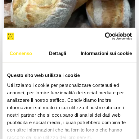
Consenso
Dettagli
Informazioni sui cookie
Gastronomia d'aspetto, Trattoria tipica siciliana,
enoteca
Questo sito web utilizza i cookie
Utilizziamo i cookie per personalizzare contenuti ed
annunci, per fornire funzionalità dei social media e per
ORARI E APERTURE
analizzare il nostro traffico. Condividiamo inoltre
CONTROLLA ORARI E GIORNI DI APERTURA
informazioni sul modo in cui utilizza il nostro sito con i
nostri partner che si occupano di analisi dei dati web,
BAMBINI
pubblicità e social media, i quali potrebbero combinarle
con altre informazioni che ha fornito loro o che hanno
SERVIZI PER I PIÙ PICCOLI
raccolto dal suo utilizzo dei loro servizi.