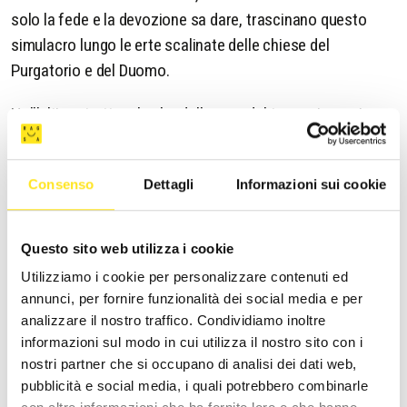
solo la fede e la devozione sa dare, trascinano questo
simulacro lungo le erte scalinate delle chiese del
Purgatorio e del Duomo.
Nell’ultimo tratto, al calar della sera del terzo giorno, i
portatori giunti ai Giardini Iblei, prendono la statua di San
Giorgio sulle loro spalle e la conducono festosamente in
Consenso
Dettagli
Informazioni sui cookie
processione fino a piazza Duomo, facendola "ballare".
Lo spettatore ha quasi l’impressione che questo Santo
Questo sito web utilizza i cookie
cavalchi sulle teste della folla, accorsa ad assistere a
Utilizziamo i cookie per personalizzare contenuti ed
questo momento di trionfo.
annunci, per fornire funzionalità dei social media e per
analizzare il nostro traffico. Condividiamo inoltre
informazioni sul modo in cui utilizza il nostro sito con i
La festa si conclude con spettacolari fuochi
nostri partner che si occupano di analisi dei dati web,
d'artificio sincronizzati con la musica, cui il Santo
pubblicità e social media, i quali potrebbero combinarle