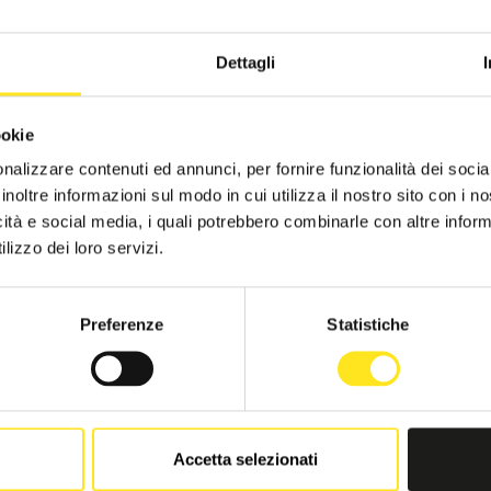
Dettagli
ookie
RIMANI CON NOI
nalizzare contenuti ed annunci, per fornire funzionalità dei socia
inoltre informazioni sul modo in cui utilizza il nostro sito con i 
icità e social media, i quali potrebbero combinarle con altre inform
lizzo dei loro servizi.
viti alla nostra newsletter e ricevi per primo tutte le novità di R
proposte vacanza e i migliori consigli per scoprire la Sicilia più
Preferenze
Statistiche
Un solo click per avvicinarsi a noi!
ISCRIZIONE NEWSLETTER
Accetta selezionati